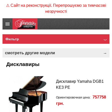
⚠ Сайт на реконструкції. Перепрошуємо за тимчасові
незручності
Фильтр
смотреть другие модели
Дисклавиры
Дисклавир Yamaha DGB1
KE3 PE
757758
Ориентировочная цена:
грн.