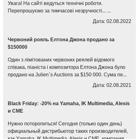
Увага! На сайті ведуться технічні роботи.
Перепрошуємо за тимчасові незручності... ...
Дата: 02.08.2022
Червоний рояль Елтона Джона продано за
$150000
Один з лімітованих червоних реялей відомого
співака, піаніста і композитора Елтона Джона було
продано на Julien`s Auctions за $150 000. Сума пе...
Дата: 02.08.2021
Black Friday: -20% на Yamaha, IK Multimedia, Alesis
и CME
Нужно поторопиться! Сегодня (только один день)
официальный дистрибьютор таких производителей,
как Yamaha, IK Multimedia, Alesis и CME, компания